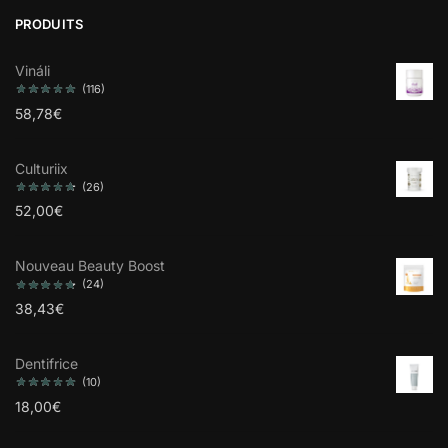
PRODUITS
Vináli
(116)
58,78
€
Culturiix
(26)
52,00
€
Nouveau Beauty Boost
(24)
38,43
€
Dentifrice
(10)
18,00
€