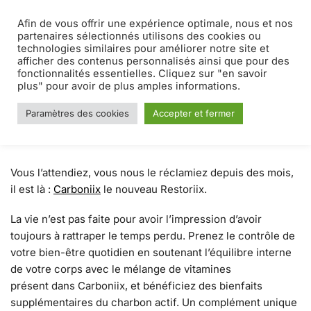
Afin de vous offrir une expérience optimale, nous et nos
MENU
0
partenaires sélectionnés utilisons des cookies ou
technologies similaires pour améliorer notre site et
afficher des contenus personnalisés ainsi que pour des
Accueil
Blog
Carboniix : le nouveau Restoriix est arrivé !
/
/
fonctionnalités essentielles. Cliquez sur "en savoir
Carboniix : le nouveau
plus" pour avoir de plus amples informations.
Restoriix est arrivé !
Paramètres des cookies
Accepter et fermer
14 OCTOBRE 2022
Vous l’attendiez, vous nous le réclamiez depuis des mois,
il est là :
Carboniix
le nouveau Restoriix.
La vie n’est pas faite pour avoir l’impression d’avoir
toujours à rattraper le temps perdu. Prenez le contrôle de
votre bien-être quotidien en soutenant l’équilibre interne
de votre corps avec le mélange de vitamines
présent dans Carboniix, et bénéficiez des bienfaits
supplémentaires du charbon actif. Un complément unique