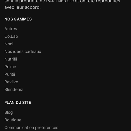
sont la propriété de PARTNER.CO et ont été reproduites
avec leur accord.
NOS GAMMES
Autres
Co.Lab
Noni
Nos idées cadeaux
Nutrifii
Priime
Puritii
Reviive
Slenderiiz
PLAN DU SITE
Blog
Boutique
Communication preferences