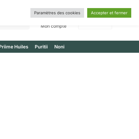
Paramètres des cookies
Accepter et fermer
Recherche
0,00
€
0
Mon compte
Priime Huiles
Puritii
Noni