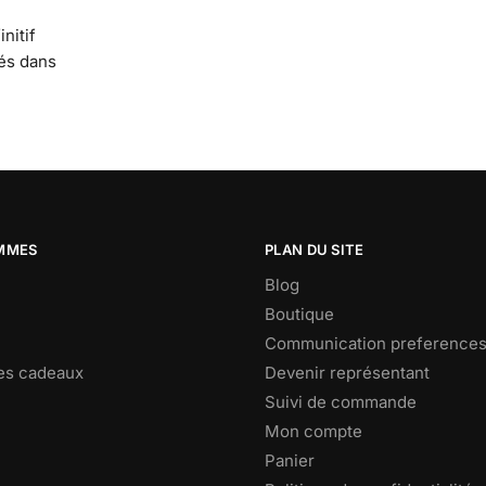
nitif
tés dans
MMES
PLAN DU SITE
Blog
Boutique
Communication preference
es cadeaux
Devenir représentant
Suivi de commande
Mon compte
Panier