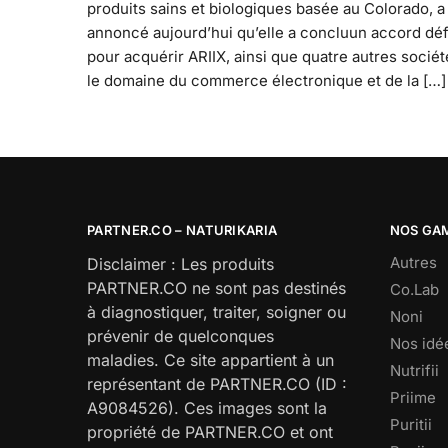
produits sains et biologiques basée au Colorado, a
annoncé aujourd’hui qu’elle a concluun accord défi
pour acquérir ARIIX, ainsi que quatre autres socié
le domaine du commerce électronique et de la […]
PARTNER.CO – NATURIKARIA
NOS GA
Autres
Disclaimer : Les produits
PARTNER.CO ne sont pas destinés
Co.Lab
à diagnostiquer, traiter, soigner ou
Noni
prévenir de quelconques
Nos idé
maladies. Ce site appartient à un
Nutrifii
représentant de PARTNER.CO (ID :
Priime
A9084526). Ces images sont la
Puritii
propriété de PARTNER.CO et ont