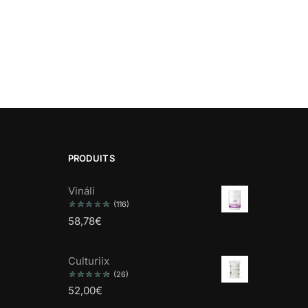
PRODUITS
Vináli
(116)
s
58,78
€
Culturiix
(26)
52,00
€