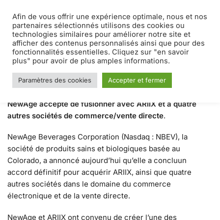
Afin de vous offrir une expérience optimale, nous et nos
MENU
0
partenaires sélectionnés utilisons des cookies ou
technologies similaires pour améliorer notre site et
afficher des contenus personnalisés ainsi que pour des
Accueil
Blog
ARIIX – NEWAGE
/
/
fonctionnalités essentielles. Cliquez sur "en savoir
ARIIX – NEWAGE
plus" pour avoir de plus amples informations.
Paramètres des cookies
Accepter et fermer
2 AOÛT 2021
NewAge accepte de fusionner avec ARIIX et à quatre
autres sociétés de commerce/vente directe
.
NewAge Beverages Corporation (Nasdaq : NBEV), la
société de produits sains et biologiques basée au
Colorado, a annoncé aujourd’hui qu’elle a concluun
accord définitif pour acquérir ARIIX, ainsi que quatre
autres sociétés dans le domaine du commerce
électronique et de la vente directe.
NewAge et ARIIX ont convenu de créer l’une des