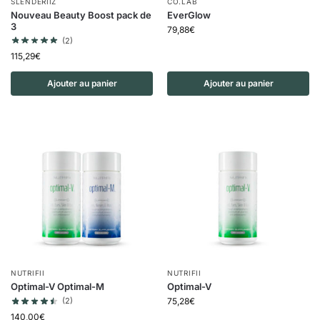
SLENDERIIZ
CO.LAB
Nouveau Beauty Boost pack de
EverGlow
3
79,88
€
(2)
115,29
€
Ajouter au panier
Ajouter au panier
NUTRIFII
NUTRIFII
Optimal-V Optimal-M
Optimal-V
(2)
75,28
€
140,00
€