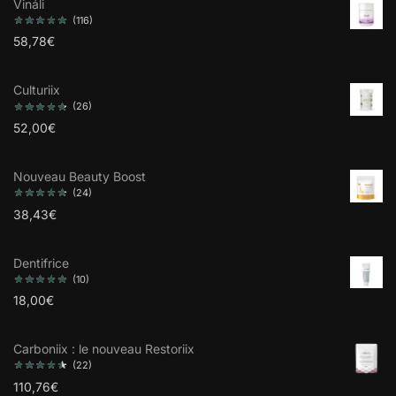
Vináli
(116)
58,78
€
Culturiix
(26)
52,00
€
Nouveau Beauty Boost
(24)
38,43
€
Dentifrice
(10)
18,00
€
Carboniix : le nouveau Restoriix
(22)
110,76
€