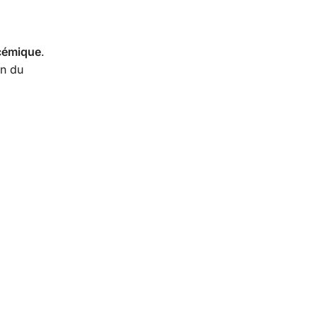
ycémique
.
on du