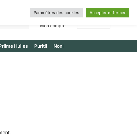
Paramètres des cookies
Accepter et fermer
Recherche
0,00
€
0
Mon compte
Priime Huiles
Puritii
Noni
ment.