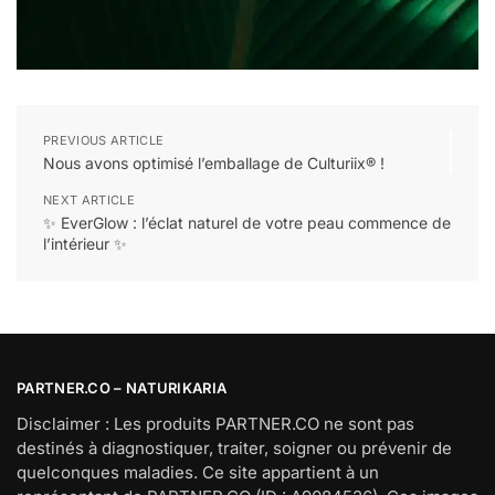
PREVIOUS ARTICLE
Nous avons optimisé l’emballage de Culturiix® !
NEXT ARTICLE
✨ EverGlow : l’éclat naturel de votre peau commence de
l’intérieur ✨
PARTNER.CO – NATURIKARIA
Disclaimer : Les produits PARTNER.CO ne sont pas
destinés à diagnostiquer, traiter, soigner ou prévenir de
quelconques maladies. Ce site appartient à un