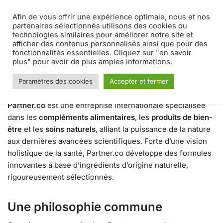
Afin de vous offrir une expérience optimale, nous et nos
MENU
0
partenaires sélectionnés utilisons des cookies ou
technologies similaires pour améliorer notre site et
afficher des contenus personnalisés ainsi que pour des
Accueil
Blog
Qui est Partner.co ?
/
/
fonctionnalités essentielles. Cliquez sur "en savoir
Qui est Partner.co ?
plus" pour avoir de plus amples informations.
Paramètres des cookies
Accepter et fermer
1 JUILLET 2025
Partner.co
est une entreprise internationale spécialisée
dans les
compléments alimentaires
, les
produits de bien-
être
et les
soins naturels
, alliant la puissance de la nature
aux dernières avancées scientifiques. Forte d’une vision
holistique de la santé, Partner.co développe des formules
innovantes à base d’ingrédients d’origine naturelle,
rigoureusement sélectionnés.
Une philosophie commune