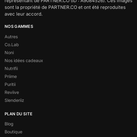
représentant de PARTNER.CO (ID : A9084526). Ces images
sont la propriété de PARTNER.CO et ont été reproduites
avec leur accord.
NOS GAMMES
Autres
Co.Lab
Noni
Nos idées cadeaux
Nutrifii
Priime
Puritii
Reviive
Slenderiiz
PLAN DU SITE
Blog
Boutique