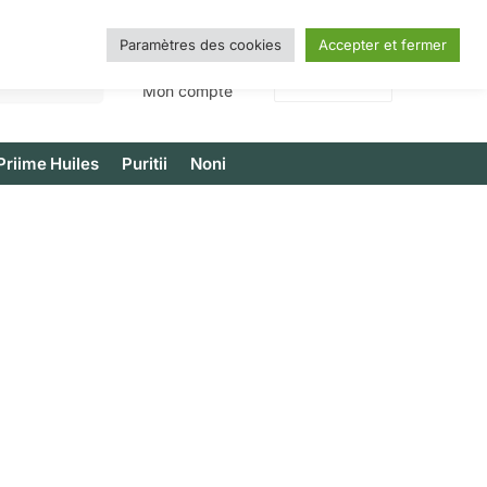
Paramètres des cookies
Accepter et fermer
Recherche
0,00
€
0
Mon compte
Priime Huiles
Puritii
Noni