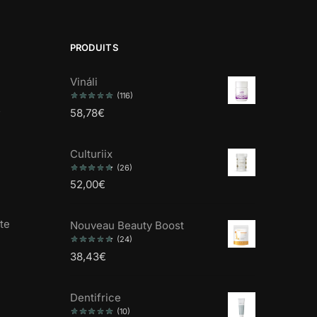
PRODUITS
Vináli
(116)
s
58,78
€
Culturiix
(26)
52,00
€
te
Nouveau Beauty Boost
(24)
38,43
€
Dentifrice
(10)