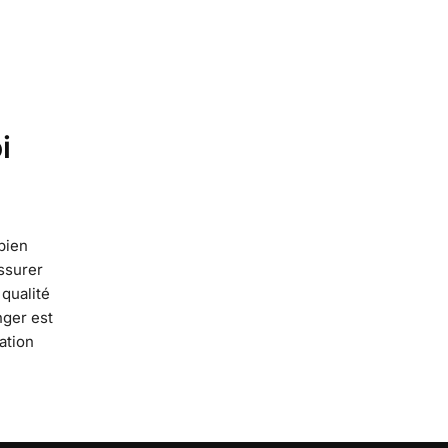
i
 bien
ssurer
 qualité
nger est
ation