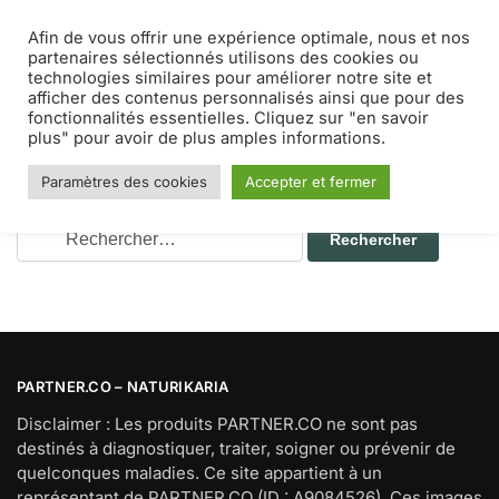
Afin de vous offrir une expérience optimale, nous et nos
MENU
0
partenaires sélectionnés utilisons des cookies ou
technologies similaires pour améliorer notre site et
afficher des contenus personnalisés ainsi que pour des
Accueil
Sujets identifiés “Gourde filtrante”
/
fonctionnalités essentielles. Cliquez sur "en savoir
Nothing Found
plus" pour avoir de plus amples informations.
It seems we can’t find what you’re looking for. Perhaps
searching can help.
Paramètres des cookies
Accepter et fermer
PARTNER.CO – NATURIKARIA
Disclaimer : Les produits PARTNER.CO ne sont pas
destinés à diagnostiquer, traiter, soigner ou prévenir de
quelconques maladies. Ce site appartient à un
représentant de PARTNER.CO (ID : A9084526). Ces images