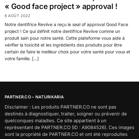
« Good face project » approval !
6 AOÛT 2022
Notre dentifrice Reviive a reçu le seal of approval Good Face
project ! Ce qui définit notre dentifrice Reviive comme un
produit sain pour notre santé. Cette plateforme vous aide à
vérifier la toxicité et les ingrédients des produits pour être
certain de faire le meilleur choix pour votre santé pour vous et
votre famille. […]
PARTNER.CO – NATURIKARIA
Disclaimer : Les produits PARTNER.CO ne sont pas
destinés à diagnostiquer, traiter, soigner ou prévenir de
quelconques maladies. Ce site appartient à un
représentant de PARTNER.CO (ID : A9084526). Ces images
sont la propriété de PARTNER.CO et ont été reproduites