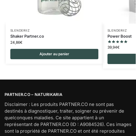
SLENDERIIZ
SLENDERIIZ
Shaker Partner.co
Power Boost
24,86
€
39,94
€
Ajouter au panier
PARTNER.CO – NATURIKARIA
Disclaimer : Les produits PARTNER.CO ne sont pas
destinés à diagnostiquer, traiter, soigner ou prévenir de
quelconques maladies. Ce site appartient à un
représentant de PARTNER.CO (ID : A9084526). Ces images
sont la propriété de PARTNER.CO et ont été reproduites