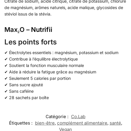
Citrate de sodium, acide citrique, citrate de potassium, chlorure
de magnésium, arômes naturels, acide malique, glycosides de
stéviol issus de la stévia.
Max₂O –
Nutrifii
Les points forts
✔ Électrolytes essentiels : magnésium, potassium et sodium
✔ Contribue à l’équilibre électrolytique
✔ Soutient la fonction musculaire normale
✔ Aide à réduire la fatigue grâce au magnésium
✔ Seulement 5 calories par portion
✔ Sans sucre ajouté
✔ Sans caféine
✔ 28 sachets par boîte
Catégorie :
Co.Lab
Étiquettes :
bien-être
,
complément alimentaire
,
santé
,
Vegan