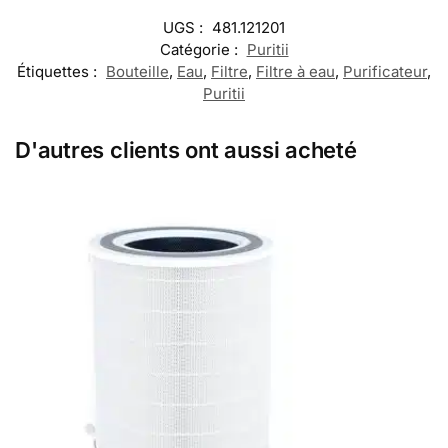
UGS :
481.121201
Catégorie :
Puritii
Étiquettes :
Bouteille
,
Eau
,
Filtre
,
Filtre à eau
,
Purificateur
,
Puritii
D'autres clients ont aussi acheté