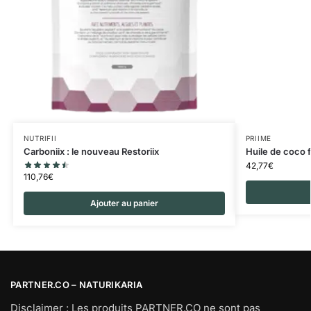
NUTRIFII
PRIIME
Carboniix : le nouveau Restoriix
Huile de coco 
42,77
€
110,76
€
Ajouter au panier
PARTNER.CO – NATURIKARIA
Disclaimer : Les produits PARTNER.CO ne sont pas