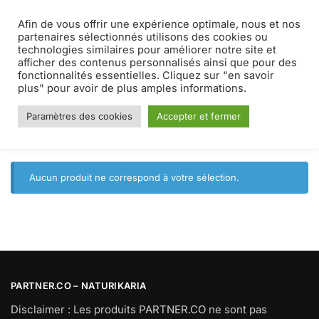
Afin de vous offrir une expérience optimale, nous et nos
MENU
0
partenaires sélectionnés utilisons des cookies ou
technologies similaires pour améliorer notre site et
afficher des contenus personnalisés ainsi que pour des
Soin de la peau
fonctionnalités essentielles. Cliquez sur "en savoir
plus" pour avoir de plus amples informations.
Paramètres des cookies
Accepter et fermer
Accueil
Produits identifiés “Soin de la peau”
/
Aucun produit ne correspond à votre sélection.
PARTNER.CO – NATURIKARIA
Disclaimer : Les produits PARTNER.CO ne sont pas