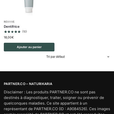
REVIIVE
Dentifrice
(10)
18,00
€
Ajouter au panier
PARTNER.CO – NATURIKARIA
Disclaimer : Les produits PARTNER.CO ne sont pas
destinés à diagnostiquer, traiter, soigner ou prévenir de
quelconques maladies. Ce site appartient à un
représentant de PARTNER.CO (ID : A9084526). Ces images