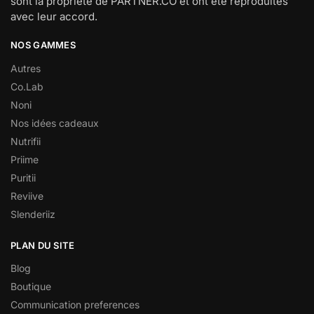
sont la propriété de PARTNER.CO et ont été reproduites
avec leur accord.
NOS GAMMES
Autres
Co.Lab
Noni
Nos idées cadeaux
Nutrifii
Priime
Puritii
Reviive
Slenderiiz
PLAN DU SITE
Blog
Boutique
Communication preferences