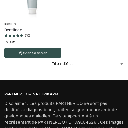
REVIIVE
Dentifrice
(10)
18,00
€
Ajouter au panier
PARTNER.CO – NATURIKARIA
Disclaimer : Les produits PARTNER.CO ne sont pas
destinés à diagnostiquer, traiter, soigner ou prévenir de
quelconques maladies. Ce site appartient à un
représentant de PARTNER.CO (ID : A9084526). Ces images