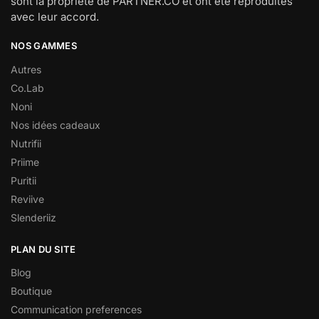
sont la propriété de PARTNER.CO et ont été reproduites
avec leur accord.
NOS GAMMES
Autres
Co.Lab
Noni
Nos idées cadeaux
Nutrifii
Priime
Puritii
Reviive
Slenderiiz
PLAN DU SITE
Blog
Boutique
Communication preferences