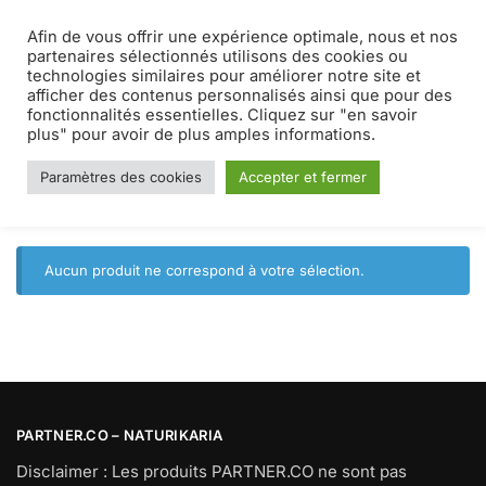
Afin de vous offrir une expérience optimale, nous et nos
MENU
0
partenaires sélectionnés utilisons des cookies ou
technologies similaires pour améliorer notre site et
afficher des contenus personnalisés ainsi que pour des
réparateur
fonctionnalités essentielles. Cliquez sur "en savoir
plus" pour avoir de plus amples informations.
Paramètres des cookies
Accepter et fermer
Accueil
Produits identifiés “réparateur”
/
Aucun produit ne correspond à votre sélection.
PARTNER.CO – NATURIKARIA
Disclaimer : Les produits PARTNER.CO ne sont pas