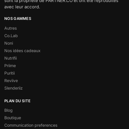
sont la propriété de PARTNER.CO et ont été reproduites
avec leur accord.
NOS GAMMES
Autres
Co.Lab
Noni
Nos idées cadeaux
Nutrifii
Priime
Puritii
Reviive
Slenderiiz
PLAN DU SITE
Blog
Boutique
Communication preferences