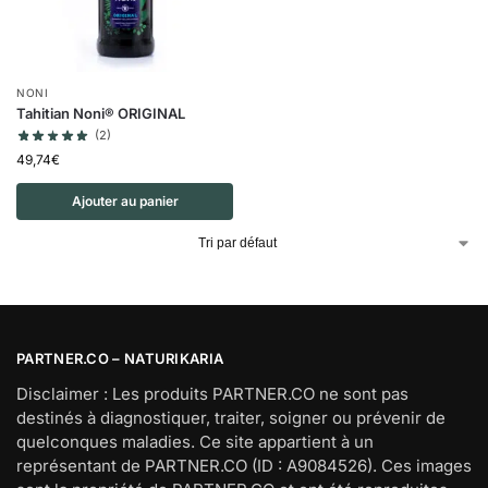
NONI
Tahitian Noni® ORIGINAL
(2)
49,74
€
Ajouter au panier
PARTNER.CO – NATURIKARIA
Disclaimer : Les produits PARTNER.CO ne sont pas
destinés à diagnostiquer, traiter, soigner ou prévenir de
quelconques maladies. Ce site appartient à un
représentant de PARTNER.CO (ID : A9084526). Ces images