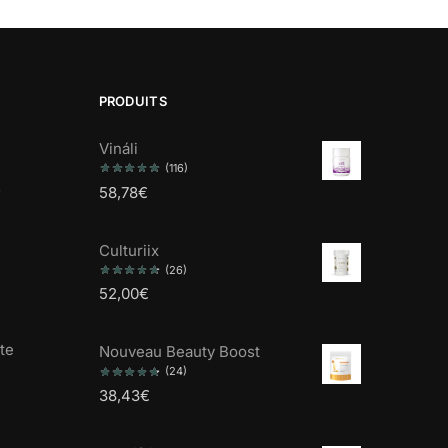
PRODUITS
Vináli
(116)
s
58,78
€
Culturiix
(26)
52,00
€
te
Nouveau Beauty Boost
(24)
38,43
€