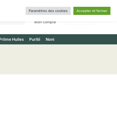
Paramètres des cookies
Accepter et fermer
Recherche
0,00
€
0
Mon compte
Priime Huiles
Puritii
Noni