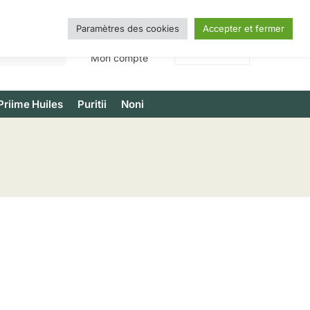
Paramètres des cookies
Accepter et fermer
Recherche
0,00
€
0
Mon compte
Priime Huiles
Puritii
Noni