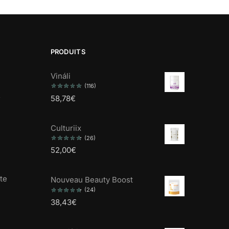
PRODUITS
Vináli
(116)
s
58,78
€
Culturiix
(26)
52,00
€
te
Nouveau Beauty Boost
(24)
38,43
€