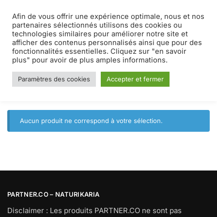
Afin de vous offrir une expérience optimale, nous et nos
MENU
0
partenaires sélectionnés utilisons des cookies ou
technologies similaires pour améliorer notre site et
afficher des contenus personnalisés ainsi que pour des
corps
fonctionnalités essentielles. Cliquez sur "en savoir
plus" pour avoir de plus amples informations.
Paramètres des cookies
Accepter et fermer
Accueil
Produits identifiés “corps”
/
Aucun produit ne correspond à votre sélection.
PARTNER.CO – NATURIKARIA
Disclaimer : Les produits PARTNER.CO ne sont pas