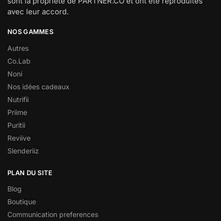
sont la propriété de PARTNER.CO et ont été reproduites
avec leur accord.
NOS GAMMES
Autres
Co.Lab
Noni
Nos idées cadeaux
Nutrifii
Priime
Puritii
Reviive
Slenderiiz
PLAN DU SITE
Blog
Boutique
Communication preferences