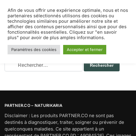
Afin de vous offrir une expérience optimale, nous et nos
MENU
0
partenaires sélectionnés utilisons des cookies ou
technologies similaires pour améliorer notre site et
afficher des contenus personnalisés ainsi que pour des
Accueil
Auteur : Payri Emilie
/
fonctionnalités essentielles. Cliquez sur "en savoir
Nothing Found
plus" pour avoir de plus amples informations.
It seems we can’t find what you’re looking for. Perhaps
searching can help.
Paramètres des cookies
Accepter et fermer
PARTNER.CO – NATURIKARIA
Disclaimer : Les produits PARTNER.CO ne sont pas
destinés à diagnostiquer, traiter, soigner ou prévenir de
quelconques maladies. Ce site appartient à un
représentant de PARTNER.CO (ID : A9084526). Ces images