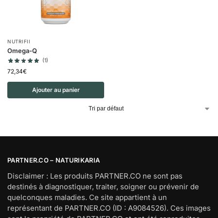
NUTRIFII
Omega-Q
(1)
72,34
€
Ajouter au panier
PARTNER.CO – NATURIKARIA
Disclaimer : Les produits PARTNER.CO ne sont pas
destinés à diagnostiquer, traiter, soigner ou prévenir de
quelconques maladies. Ce site appartient à un
représentant de PARTNER.CO (ID : A9084526). Ces images