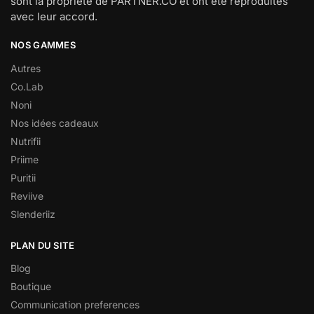
sont la propriété de PARTNER.CO et ont été reproduites
avec leur accord.
NOS GAMMES
Autres
Co.Lab
Noni
Nos idées cadeaux
Nutrifii
Priime
Puritii
Reviive
Slenderiiz
PLAN DU SITE
Blog
Boutique
Communication preferences